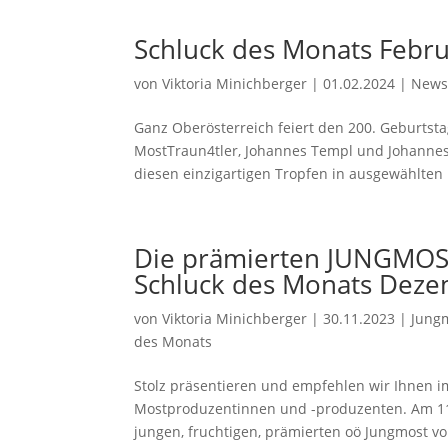
Schluck des Monats Feb
von
Viktoria Minichberger
|
01.02.2024
|
New
Ganz Oberösterreich feiert den 200. Geburtst
MostTraun4tler, Johannes Templ und Johannes 
diesen einzigartigen Tropfen in ausgewählten L
Die prämierten JUNGMOS
Schluck des Monats Dez
von
Viktoria Minichberger
|
30.11.2023
|
Jung
des Monats
Stolz präsentieren und empfehlen wir Ihnen 
Mostproduzentinnen und -produzenten. Am 11.
jungen, fruchtigen, prämierten oö Jungmost vo