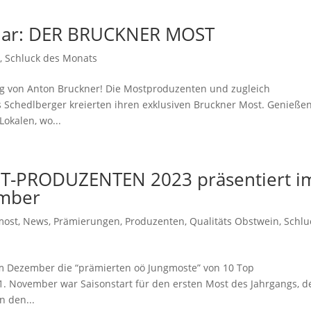
ruar: DER BRUCKNER MOST
s
,
Schluck des Monats
ag von Anton Bruckner! Die Mostproduzenten und zugleich
Schedlberger kreierten ihren exklusiven Bruckner Most. Genießen
okalen, wo...
T-PRODUZENTEN 2023 präsentiert i
ember
most
,
News
,
Prämierungen
,
Produzenten
,
Qualitäts Obstwein
,
Schlu
im Dezember die “prämierten oö Jungmoste” von 10 Top
 November war Saisonstart für den ersten Most des Jahrgangs, d
n den...