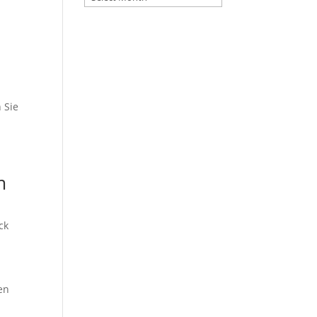
 Sie
m
ck
en