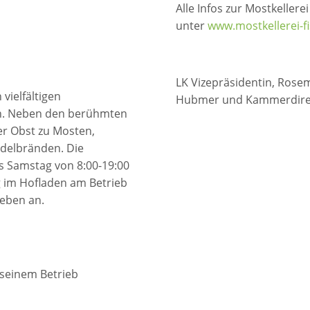
Alle Infos zur Mostkeller
unter
www.mostkellerei-fi
LK Vizepräsidentin, Rosem
 vielfältigen
Hubmer und Kammerdirekt
en. Neben den berühmten
er Obst zu Mosten,
Edelbränden. Die
s Samstag von 8:00-19:00
g
im Hofladen am Betrieb
ieben an.
 seinem Betrieb