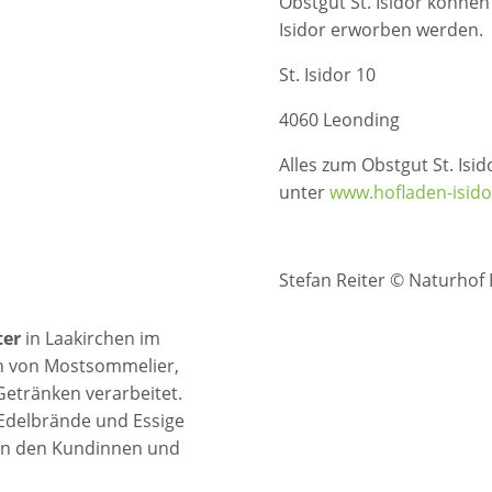
Obstgut St. Isidor könne
Isidor erworben werden.
St. Isidor 10
4060 Leonding
Alles zum Obstgut St. Isi
unter
www.hofladen-isido
Stefan Reiter © Naturhof 
ter
in Laakirchen im
n von Mostsommelier,
 Getränken verarbeitet.
, Edelbrände und Essige
en den Kundinnen und