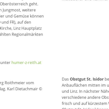
Oberösterreich geht.
en Jungmost, weitere
 Eier und Gemüse können
 und FR), auf den
rche, Linz Hauptplatz
wählten Regionalmärkten
 unter
humer-z-reith.at
Das
Obstgut St. Isidor
be
org Roithmeier vom
Anbauflächen mitten im 
Mag. Karl Dietachmair ©
und Linz. In nächster Nä
verschiedene andere Obs
frisch und auf kürzestem