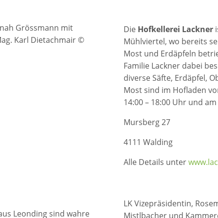
annah Grössmann mit
Die
Hofkellerei Lackner
i
ag. Karl Dietachmair ©
Mühlviertel, wo bereits 
Most und Erdäpfeln betri
Familie Lackner dabei be
diverse Säfte, Erdäpfel, O
Most sind im Hofladen v
14:00 – 18:00 Uhr und am
Mursberg 27
4111 Walding
Alle Details unter
www.lack
LK Vizepräsidentin, Rosem
aus Leonding sind wahre
Mistlbacher und Kammerd