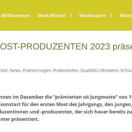
Willkommen
Most-Wissen
Mostbauern
Most
OST-PRODUZENTEN 2023 präsent
most
,
News
,
Prämierungen
,
Produzenten
,
Qualitäts Obstwein
,
Schlu
 Ihnen im Dezember die “prämierten oö Jungmoste” von 
onstart für den ersten Most des Jahrgangs, den jungen
uzentinnen und -produzenten, der sich heuer bereits zu
mer präsentiert.