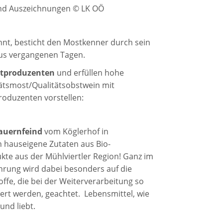
und Auszeichnungen © LK OÖ
nnt, besticht den Mostkenner durch sein
 aus vergangenen Tagen.
stproduzenten
und erfüllen hohe
tätsmost/Qualitätsobstwein mit
roduzenten vorstellen:
auernfeind
vom Köglerhof in
n
hauseigene Zutaten aus Bio-
kte aus der Mühlviertler Region! Ganz im
rung wird dabei besonders auf die
ffe, die bei der Weiterverarbeitung so
ert werden, geachtet.
Lebensmittel, wie
und liebt.