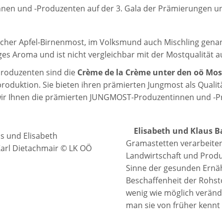
en und -Produzenten auf der 3. Gala der Prämierungen 
sischer Apfel-Birnenmost, im Volksmund auch Mischling gena
nges Aroma und ist nicht vergleichbar mit der Mostqualität
roduzenten sind die
Crème de la Crème unter den oö Mo
roduktion. Sie bieten ihren prämierten Jungmost als Quali
wir Ihnen die prämierten JUNGMOST-Produzentinnen und -P
Elisabeth und Klaus B
us und Elisabeth
Gramastetten verarbeite
arl Dietachmair © LK OÖ
Landwirtschaft und Produ
Sinne der gesunden Ernäh
Beschaffenheit der Rohsto
wenig wie möglich veränd
man sie von früher kennt 