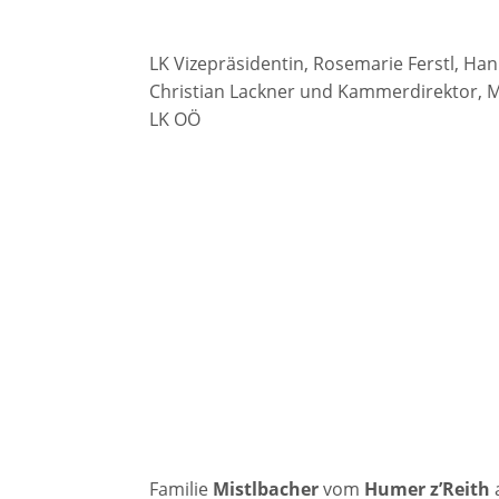
LK Vizepräsidentin, Rosemarie Ferstl, H
Christian Lackner und Kammerdirektor, M
LK OÖ
Familie
Mistlbacher
vom
Humer z’Reith