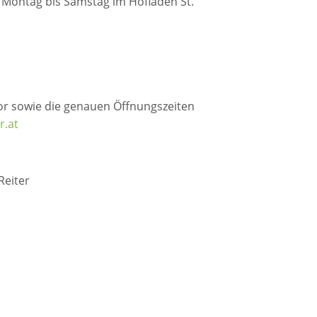
n Montag bis Samstag im Hofladen St.
dor sowie die genauen Öffnungszeiten
r.at
Reiter