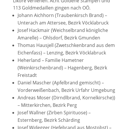
Liköre verliehen. Acht Goldene Stamperl und
113 Goldmedaillen gingen nach OÖ.
Johann Aichhorn (Traubenkirsch Brand) –
Unterach am Attersee, Bezirk Vöcklabruck
Josef Hackmair (Weichselbrand königliche
Amarelle) – Ohlsdorf, Bezirk Gmunden
Thomas Hausjell (Zwetschkenbrand aus dem
Eichenfass) – Lenzing, Bezirk Vöcklabruck
Heherland – Familie Hametner
(Weinkirschenbrand) – Hagenberg, Bezirk
Freistadt
Daniel Mascher (Apfelbrand gemischt) –
Vorderweißenbach, Bezirk Urfahr Umgebung
Andreas Moser (Dirndlbrand, Kornelkirsche))
– Mitterkirchen, Bezirk Perg
Josef Wallner (Zirben Spirituose) –
Esternberg, Bezirk Schärding
Josef Widegger (Hefebrand aus Mostobst) –