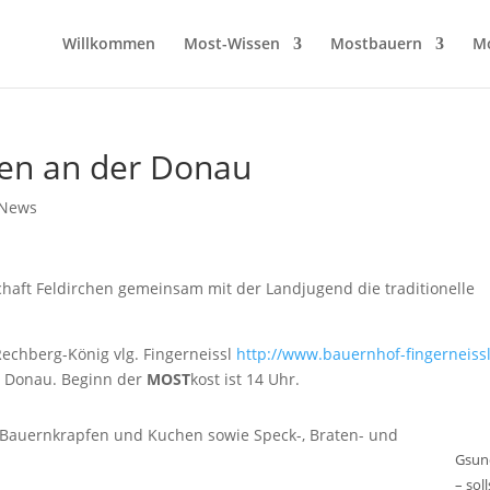
Willkommen
Most-Wissen
Mostbauern
M
hen an der Donau
News
chaft Feldirchen gemeinsam mit der Landjugend die traditionelle
Rechberg-König vlg. Fingerneissl
http://www.bauernhof-fingerneissl
r Donau. Beginn der
MOST
kost ist 14 Uhr.
e Bauernkrapfen und Kuchen sowie Speck-, Braten- und
Gsun
– soll