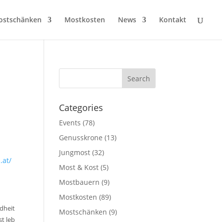
ostschänken
Mostkosten
News
Kontakt
Categories
Events
(78)
Genusskrone
(13)
Jungmost
(32)
.at/
Most & Kost
(5)
Mostbauern
(9)
Mostkosten
(89)
dheit
Mostschänken
(9)
st leb