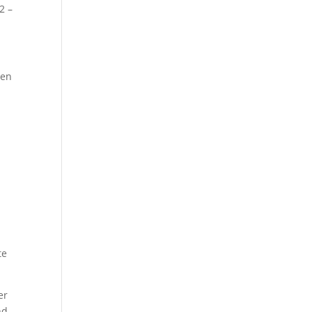
2 –
ren
te
er
nd