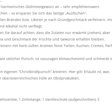
c.
ehr harmonisches Glühmostgewürz an – sehr empfehlenswert.
hen – so ersparen Sie sich das lästige „Ausfischen“.
nalen Bränden bzw. Likören je nach Grundgeschmack verfeinern. I
 Alkohol nicht verfliegt.
en Sie darauf achten, dass die Zutaten nur erwärmt (ziehen), aber
ma und Geschmack der Früchte und Gewürze erhalten bleiben.
feinern mit herb-süßen Aromen feine Torten, Kuchen, Cremes, Parf
t wie üblicher Punsch, ist sozusagen klimaschonend und schmeckt 
eigenen “Christkindlpunsch“ kreieren. Hier gilt: Erlaubt ist, was
er oberösterreichischen Fülle an Obstprodukten.
elissentee, 1 Zimtstange, 1 Vanilleschote (aufgeschnitten), 5