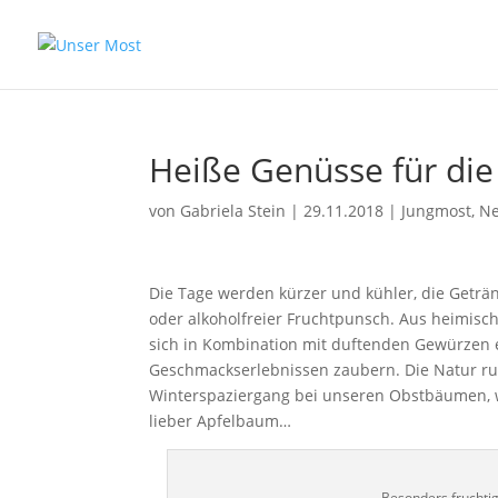
Heiße Genüsse für die 
von
Gabriela Stein
|
29.11.2018
|
Jungmost
,
N
Die Tage werden kürzer und kühler, die Geträn
oder alkoholfreier Fruchtpunsch. Aus heimisc
sich in Kombination mit duftenden Gewürzen 
Geschmackserlebnissen zaubern. Die Natur ruh
Winterspaziergang bei unseren Obstbäumen, wa
lieber Apfelbaum…
Besonders fruchti