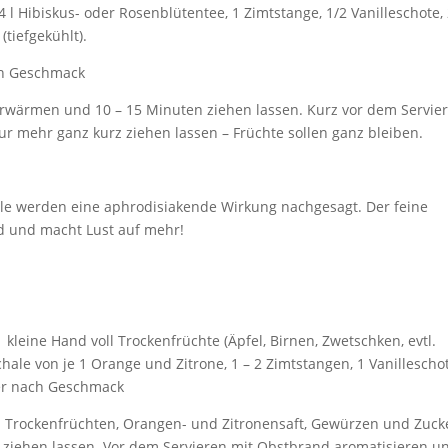
/4 l Hibiskus- oder Rosenblütentee, 1 Zimtstange, 1/2 Vanilleschote, 
tiefgekühlt).
ch Geschmack
erwärmen und 10 – 15 Minuten ziehen lassen. Kurz vor dem Servie
r mehr ganz kurz ziehen lassen – Früchte sollen ganz bleiben.
lle werden eine aphrodisiakende Wirkung nachgesagt. Der feine
nd und macht Lust auf mehr!
 1 kleine Hand voll Trockenfrüchte (Äpfel, Birnen, Zwetschken, evtl.
chale von je 1 Orange und Zitrone, 1 – 2 Zimtstangen, 1 Vanillescho
ker nach Geschmack
en Trockenfrüchten, Orangen- und Zitronensaft, Gewürzen und Zuck
 ziehen lassen. Vor dem Servieren mit Obstbrand aromatisieren u