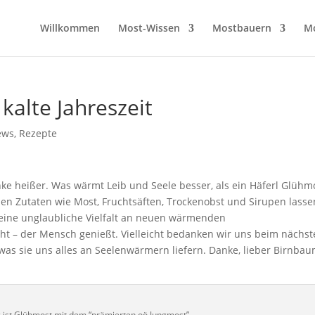
Willkommen
Most-Wissen
Mostbauern
M
kalte Jahreszeit
ews
,
Rezepte
ke heißer. Was wärmt Leib und Seele besser, als ein Häferl Glühm
hen Zutaten wie Most, Fruchtsäften, Trockenobst und Sirupen lasse
eine unglaubliche Vielfalt an neuen wärmenden
t – der Mensch genießt. Vielleicht bedanken wir uns beim nächs
s sie uns alles an Seelenwärmern liefern. Danke, lieber Birnbau
g ist Glühmost mit dem “prämierten oö Jungmost”