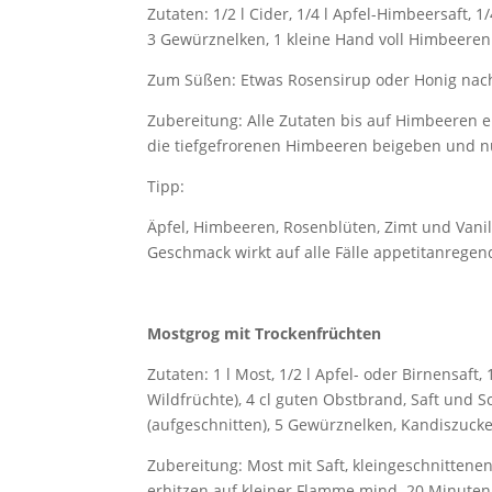
Zutaten: 1/2 l Cider, 1/4 l Apfel-Himbeersaft, 1
3 Gewürznelken, 1 kleine Hand voll Himbeeren (
Zum Süßen: Etwas Rosensirup oder Honig na
Zubereitung: Alle Zutaten bis auf Himbeeren 
die tiefgefrorenen Himbeeren beigeben und nu
Tipp:
Äpfel, Himbeeren, Rosenblüten, Zimt und Vani
Geschmack wirkt auf alle Fälle appetitanrege
Mostgrog mit Trockenfrüchten
Zutaten: 1 l Most, 1/2 l Apfel- oder Birnensaft,
Wildfrüchte), 4 cl guten Obstbrand, Saft und S
(aufgeschnitten), 5 Gewürznelken, Kandiszuc
Zubereitung: Most mit Saft, kleingeschnitten
erhitzen auf kleiner Flamme mind. 20 Minuten