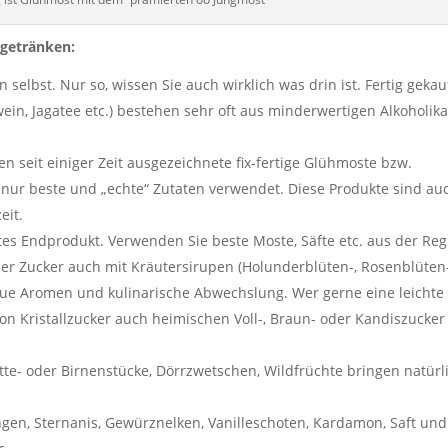
ßgetränken:
elbst. Nur so, wissen Sie auch wirklich was drin ist. Fertig gekau
n, Jagatee etc.) bestehen sehr oft aus minderwertigen Alkoholik
n seit einiger Zeit ausgezeichnete fix-fertige Glühmoste bzw.
 nur beste und „echte“ Zutaten verwendet. Diese Produkte sind au
eit.
s Endprodukt. Verwenden Sie beste Moste, Säfte etc. aus der Reg
r Zucker auch mit Kräutersirupen (Holunderblüten-, Rosenblüten-
eue Aromen und kulinarische Abwechslung. Wer gerne eine leichte
n Kristallzucker auch heimischen Voll-, Braun- oder Kandiszucker
itte- oder Birnenstücke, Dörrzwetschen, Wildfrüchte bringen natürl
en, Sternanis, Gewürznelken, Vanilleschoten, Kardamon, Saft und