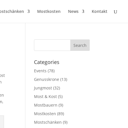
ostschänken
Mostkosten
News
Kontakt
Categories
Events
(78)
ost
Genusskrone
(13)
n
Jungmost
(32)
ten
Most & Kost
(5)
m,
Mostbauern
(9)
Mostkosten
(89)
Mostschänken
(9)