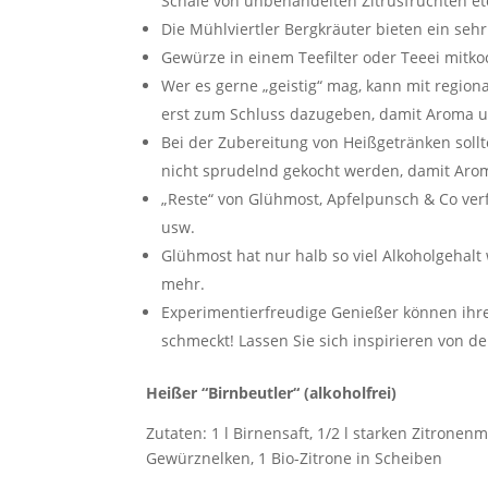
Schale von unbehandelten Zitrusfrüchten et
Die Mühlviertler Bergkräuter bieten ein s
Gewürze in einem Teefilter oder Teeei mitkoc
Wer es gerne „geistig“ mag, kann mit regio
erst zum Schluss dazugeben, damit Aroma und
Bei der Zubereitung von Heißgetränken sollt
nicht sprudelnd gekocht werden, damit Aro
„Reste“ von Glühmost, Apfelpunsch & Co ver
usw.
Glühmost hat nur halb so viel Alkoholgehal
mehr.
Experimentierfreudige Genießer können ihren 
schmeckt! Lassen Sie sich inspirieren von d
Heißer “Birnbeutler“ (alkoholfrei)
Zutaten: 1 l Birnensaft, 1/2 l starken Zitronenm
Gewürznelken, 1 Bio-Zitrone in Scheiben