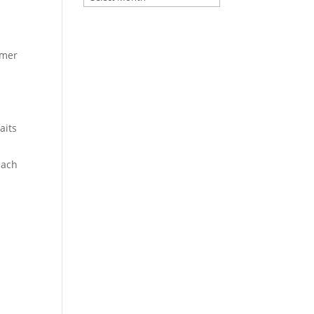
mmer
aits
nach