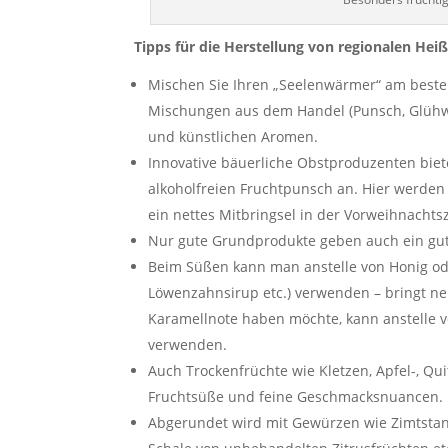
Tipps für die Herstellung von regionalen Hei
Mischen Sie Ihren „Seelenwärmer“ am besten s
Mischungen aus dem Handel (Punsch, Glühwei
und künstlichen Aromen.
Innovative bäuerliche Obstproduzenten biete
alkoholfreien Fruchtpunsch an. Hier werden
ein nettes Mitbringsel in der Vorweihnachtsz
Nur gute Grundprodukte geben auch ein gute
Beim Süßen kann man anstelle von Honig ode
Löwenzahnsirup etc.) verwenden – bringt n
Karamellnote haben möchte, kann anstelle vo
verwenden.
Auch Trockenfrüchte wie Kletzen, Apfel-, Qu
Fruchtsüße und feine Geschmacksnuancen.
Abgerundet wird mit Gewürzen wie Zimtstang