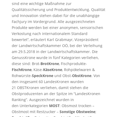
sind eine wichtige Maßnahme zur
Qualitätssicherung und Produktentwicklung. Qualität
und Innovation stehen dabei für die unabhängige
Fachjury im Vordergrund. Alle ausgezeichneten
Produkte werden bei einer anonymen, sensorischen
Verkostung nach internationalem Standard
bewertet”, erläutert Karl Grabmayr, Vizepräsident
der Landwirtschaftskammer OÖ, bei der Verleihung
am 29.5.2018 in der Landwirtschaftskammer. Die
GenussKrone wurde in fünf Kategorien verliehen,
diese sind: Brot-
BrotKrone
, Fischprodukte-
FischKrone
, Käse-
KäseKrone
, Rohpökelwaren &
Rohwürste-
SpeckKrone
und Obst-
ObstKrone
. Von
den insgesamt 60 LandesKronen wurden
21 OBSTKronen verliehen, damit stehen die
Obstproduzenten an der Spitze im “LandesKronen
Ranking”. Ausgezeichnet wurden in
den Unterkategorien
MOST
: Obsmost trocken –
Obstmost mit Restzucker –
Sonstige Obstweine
;