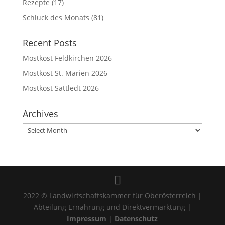
Rezepte
(17)
Schluck des Monats
(81)
Recent Posts
Mostkost Feldkirchen 2026
Mostkost St. Marien 2026
Mostkost Sattledt 2026
Archives
Archives
2022 © Landwirtschaftskammer für Oberösterreich |
Abteilung Ernährung und Direktvermarktung |
Impressum
|
Datenschutz