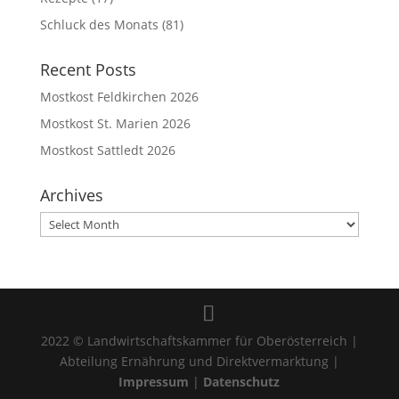
Schluck des Monats
(81)
Recent Posts
Mostkost Feldkirchen 2026
Mostkost St. Marien 2026
Mostkost Sattledt 2026
Archives
Archives
2022 © Landwirtschaftskammer für Oberösterreich |
Abteilung Ernährung und Direktvermarktung |
Impressum
|
Datenschutz