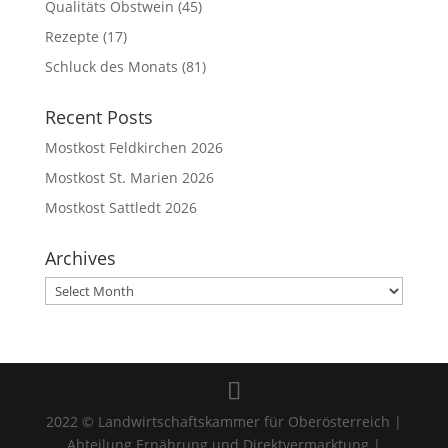
Qualitäts Obstwein
(45)
Rezepte
(17)
Schluck des Monats
(81)
Recent Posts
Mostkost Feldkirchen 2026
Mostkost St. Marien 2026
Mostkost Sattledt 2026
Archives
Archives
2022 © Landwirtschaftskammer für Oberösterreich |
Abteilung Ernährung und Direktvermarktung |