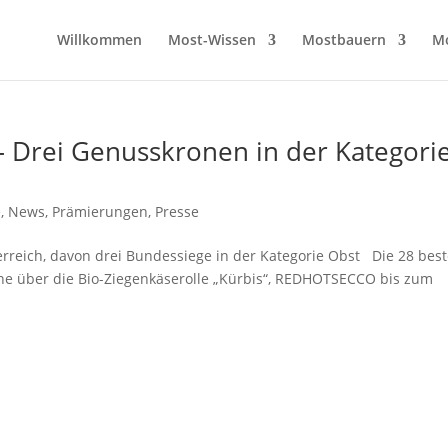
Willkommen
Most-Wissen
Mostbauern
M
 Drei Genusskronen in der Kategori
e
,
News
,
Prämierungen
,
Presse
rreich, davon drei Bundessiege in der Kategorie Obst Die 28 bes
line über die Bio-Ziegenkäserolle „Kürbis“, REDHOTSECCO bis zum