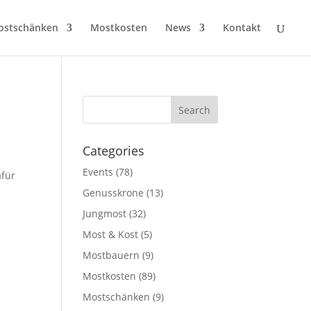
ostschänken
Mostkosten
News
Kontakt
Categories
Events
(78)
afür
Genusskrone
(13)
Jungmost
(32)
Most & Kost
(5)
Mostbauern
(9)
Mostkosten
(89)
Mostschänken
(9)